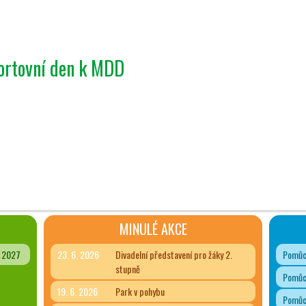
portovní den k MDD
MINULÉ AKCE
- 2027
23. 6. 2026
Divadelní představení pro žáky 2.
Pomůck
stupně
Pomůck
19. 6. 2026
Park v pohybu
Pomůck