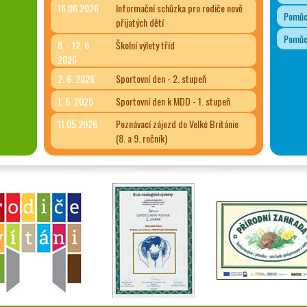
16.06.2026
Informační schůzka pro rodiče nově
Pomůck
přijatých dětí
Pomůck
8. - 12. 6.
Školní výlety tříd
2026
2. 6. 2026
Sportovní den - 2. stupeň
1. 6. 2026
Sportovní den k MDD - 1. stupeň
11.05.2026
Poznávací zájezd do Velké Británie
(8. a 9. ročník)