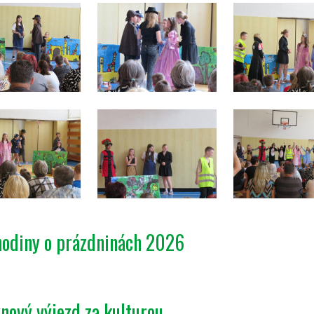
hodiny o prázdninách 2026
nový výjezd za kulturou