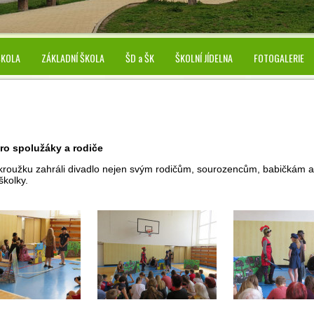
ŠKOLA
ZÁKLADNÍ ŠKOLA
ŠD a ŠK
ŠKOLNÍ JÍDELNA
FOTOGALERIE
pro spolužáky a rodiče
 kroužku zahráli divadlo nejen svým rodičům, sourozencům, babičkám 
školky.