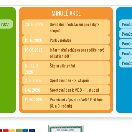
MINULÉ AKCE
- 2027
23. 6. 2026
Divadelní představení pro žáky 2.
Pomůck
stupně
Pomůck
19. 6. 2026
Park v pohybu
Pomůck
16.06.2026
Informační schůzka pro rodiče nově
Pomůck
přijatých dětí
Pomůck
8. - 12. 6.
Školní výlety tříd
2026
2. 6. 2026
Sportovní den - 2. stupeň
1. 6. 2026
Sportovní den k MDD - 1. stupeň
11.05.2026
Poznávací zájezd do Velké Británie
(8. a 9. ročník)