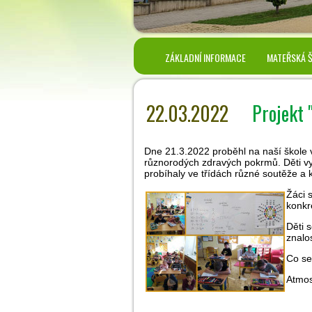
ZÁKLADNÍ INFORMACE
MATEŘSKÁ 
22.03.2022
Projekt 
Dne 21.3.2022 proběhl na naší škole v
různorodých zdravých pokrmů. Děti vyt
probíhaly ve třídách různé soutěže a
Žáci 
konkr
Děti 
znalo
Co se 
Atmos