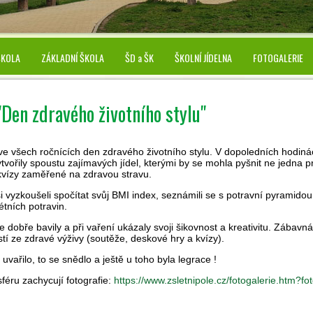
ŠKOLA
ZÁKLADNÍ ŠKOLA
ŠD a ŠK
ŠKOLNÍ JÍDELNA
FOTOGALERIE
"Den zdravého životního stylu"
e všech ročnících den zdravého životního stylu. V dopoledních hodinác
vořily spoustu zajímavých jídel, kterými by se mohla pyšnit ne jedna 
 kvízy zaměřené na zdravou stravu.
si vyzkoušeli spočítat svůj BMI index, seznámili se s potravní pyramid
étních potravin.
se dobře bavily a při vaření ukázaly svoji šikovnost a kreativitu. Zábavn
stí ze zdravé výživy (soutěže, deskové hry a kvízy).
uvařilo, to se snědlo a ještě u toho byla legrace !
féru zachycují fotografie:
https://www.zsletnipole.cz/fotogalerie.htm?fo