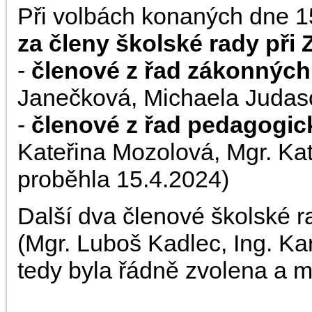
Při volbách konaných dne 1
za členy školské rady při 
-
členové z řad zákonných
Janečková, Michaela Judaso
-
členové z řad pedagogic
Kateřina Mozolová, Mgr. Ka
proběhla 15.4.2024)
Další dva členové školské r
(Mgr. Luboš Kadlec, Ing. K
tedy byla řádně zvolena a m
.