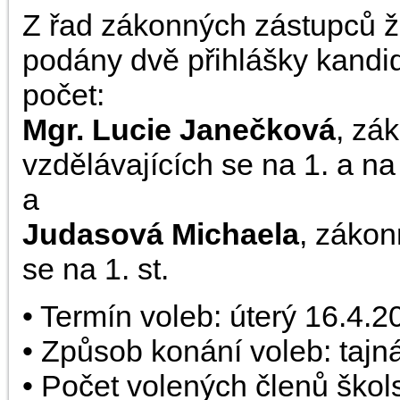
Z řad zákonných zástupců ž
podány dvě přihlášky kandi
počet:
Mgr. Lucie Janečková
, zá
vzdělávajících se na 1. a na 2
a
Judasová Michaela
, zákon
se na 1. st.
• Termín voleb: úterý 16.4.
• Způsob konání voleb: tajn
• Počet volených členů škol