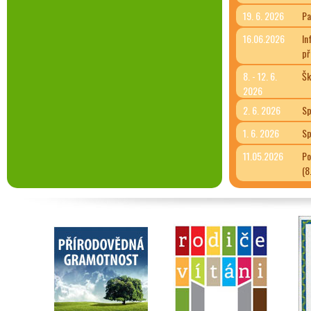
19. 6. 2026
Pa
16.06.2026
In
př
8. - 12. 6.
Šk
2026
2. 6. 2026
Sp
1. 6. 2026
Sp
11.05.2026
Po
(8