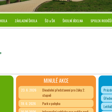
ŠKOLA
ZÁKLADNÍ ŠKOLA
ŠD a ŠK
ŠKOLNÍ JÍDELNA
SPOLEK RODIČŮ
e
MINULÉ AKCE
23. 6. 2026
Divadelní představení pro žáky 2.
Prázdn
stupně
Úřední
19. 6. 2026
Park v pohybu
Letňá
16.06.2026
Informační schůzka pro rodiče nově