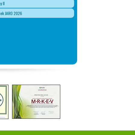
y II
ček JARO 2026