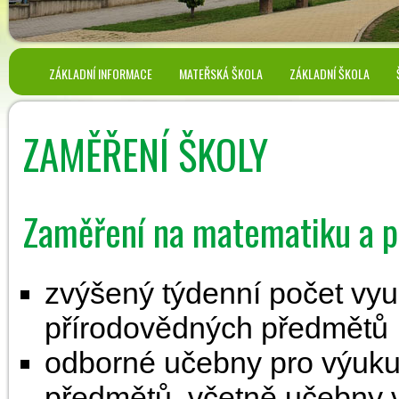
ZÁKLADNÍ INFORMACE
MATEŘSKÁ ŠKOLA
ZÁKLADNÍ ŠKOLA
ZAMĚŘENÍ ŠKOLY
Zaměření na matematiku a p
zvýšený týdenní počet vy
přírodovědných předmětů
odborné učebny pro výuku
předmětů, včetně učebny v