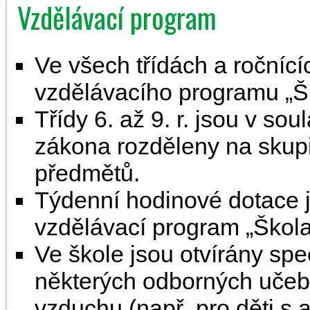
Vzdělávací program
Ve všech třídách a ročníc
vzdělávacího programu „Š
Třídy 6. až 9. r. jsou v s
zákona rozděleny na skupi
předmětů.
Týdenní hodinové dotace j
vzdělávací program „Škola
Ve škole jsou otvírány spec
některých odborných učebn
vzduchu (např. pro děti s