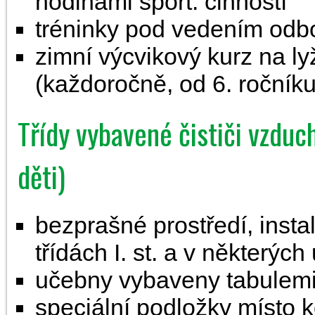
hodinami sport. činností
tréninky pod vedením odb
zimní výcvikový kurz na l
(každoročně, od 6. ročníku
Třídy vybavené čističi vzduc
děti)
bezprašné prostředí, inst
třídách I. st. a v některých
učebny vybaveny tabulemi
speciální podložky místo k