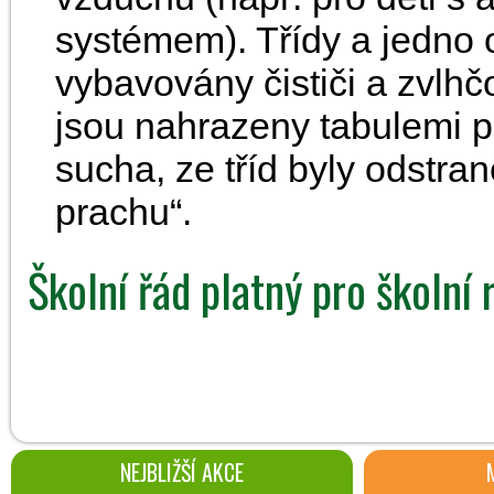
systémem). Třídy a jedno o
vybavovány čističi a zvlhč
jsou nahrazeny tabulemi p
sucha, ze tříd byly odstra
prachu“.
Školní řád platný pro školní
NEJBLIŽŠÍ AKCE