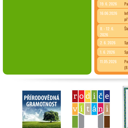
19. 6. 2026
Pa
16.06.2026
In
př
8. - 12. 6.
Šk
2026
2. 6. 2026
Sp
1. 6. 2026
Sp
11.05.2026
Po
(8