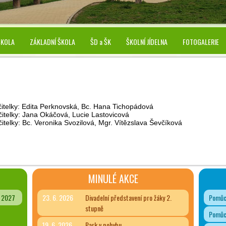
ŠKOLA
ZÁKLADNÍ ŠKOLA
ŠD a ŠK
ŠKOLNÍ JÍDELNA
FOTOGALERIE
čitelky: Edita Perknovská, Bc. Hana Tichopádová
čitelky: Jana Okáčová, Lucie Lastovicová
itelky: Bc. Veronika Svozilová, Mgr. Vítězslava Ševčíková
MINULÉ AKCE
- 2027
23. 6. 2026
Divadelní představení pro žáky 2.
Pomůck
stupně
Pomůck
19. 6. 2026
Park v pohybu