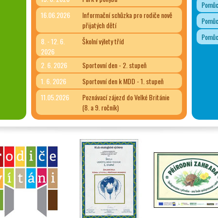
Pomůck
16.06.2026
Informační schůzka pro rodiče nově
Pomůck
přijatých dětí
Pomůck
8. - 12. 6.
Školní výlety tříd
2026
2. 6. 2026
Sportovní den - 2. stupeň
1. 6. 2026
Sportovní den k MDD - 1. stupeň
11.05.2026
Poznávací zájezd do Velké Británie
(8. a 9. ročník)