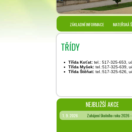
ZÁKLADNÍ INFORMACE
MATEŘSKÁ 
TŘÍDY
Třída Koťat:
tel.: 517-325-653, u
Třída Myšek:
tel.:517-325-639, u
Třída Štěňat:
tel.:517-325-626, uč
NEJBLIŽŠÍ AKCE
1. 9. 2026
Zahájení školního roku 2026 