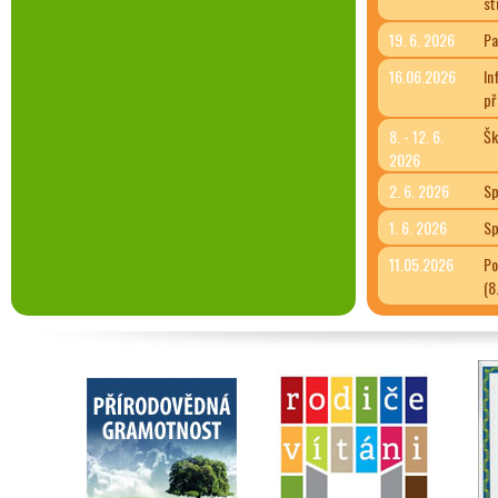
st
19. 6. 2026
Pa
16.06.2026
In
př
8. - 12. 6.
Šk
2026
2. 6. 2026
Sp
1. 6. 2026
Sp
11.05.2026
Po
(8