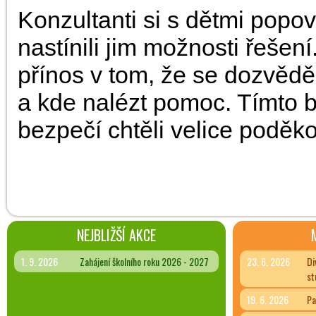
Konzultanti si s dětmi popo
nastínili jim možnosti řešen
přínos v tom, že se dozvěděl
a kde nalézt pomoc. Tímto 
bezpečí chtěli velice poděko
NEJBLIŽŠÍ AKCE
1. 9. 2026
Zahájení školního roku 2026 - 2027
23. 6. 2026
Di
st
19. 6. 2026
Pa