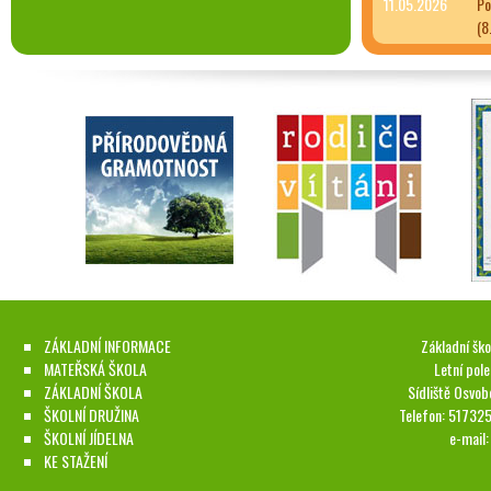
11.05.2026
Po
(8
ZÁKLADNÍ INFORMACE
Základní ško
MATEŘSKÁ ŠKOLA
Letní pol
ZÁKLADNÍ ŠKOLA
Sídliště Osvob
ŠKOLNÍ DRUŽINA
Telefon: 51732
ŠKOLNÍ JÍDELNA
e-mail
KE STAŽENÍ