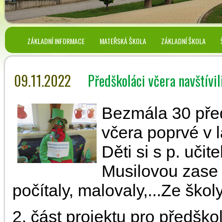
ZÁKLADNÍ INFORMACE
MATEŘSKÁ ŠKOLA
ZÁKLADNÍ ŠKOLA
09.11.2022
Předškoláci včera navštívili
Bezmála 30 před
včera poprvé v l
Děti si s p. uči
Musilovou zase z
počítaly, malovaly,...Ze škol
2. část projektu pro předšk