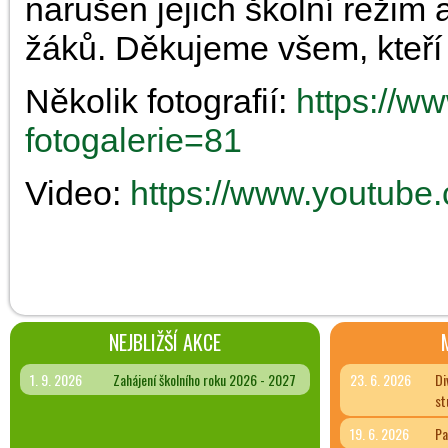
narušen jejich školní režim 
žáků. Děkujeme všem, kteří 
Několik fotografií:
https://ww
fotogalerie=81
Video:
https://www.youtube
NEJBLIŽŠÍ AKCE
1. 9. 2026
Zahájení školního roku 2026 - 2027
23. 6. 2026
Di
st
19. 6. 2026
Pa