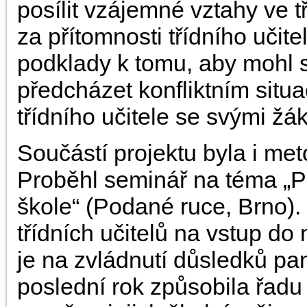
posílit vzájemné vztahy ve 
za přítomnosti třídního učite
podklady k tomu, aby mohl s
předcházet konfliktním situac
třídního učitele se svými žák
Součástí projektu byla i m
Proběhl seminář na téma „P
škole“ (Podané ruce, Brno).
třídních učitelů na vstup do
je na zvládnutí důsledků pa
poslední rok způsobila řadu