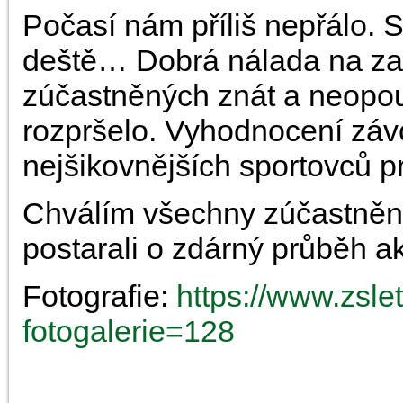
Počasí nám příliš nepřálo. 
deště… Dobrá nálada na za
zúčastněných znát a neopouš
rozpršelo. Vyhodnocení záv
nejšikovnějších sportovců pr
Chválím všechny zúčastněné
postarali o zdárný průběh a
Fotografie:
https://www.zsle
fotogalerie=128