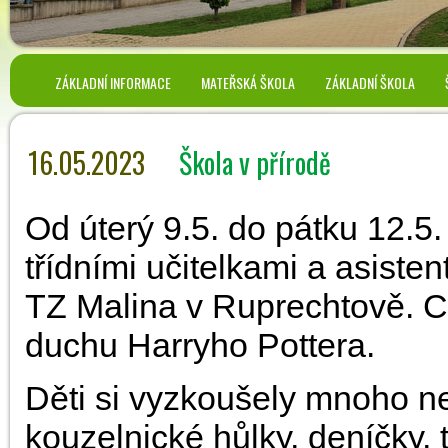
ZÁKLADNÍ INFORMACE
MATEŘSKÁ ŠKOLA
ZÁKLADNÍ ŠKOLA
16.05.2023
Škola v přírodě
Od úterý 9.5. do pátku 12.5.
třídními učitelkami a asisten
TZ Malina v Ruprechtově. Ce
duchu Harryho Pottera.
Děti si vyzkoušely mnoho netr
kouzelnické hůlky, deníčky, tr