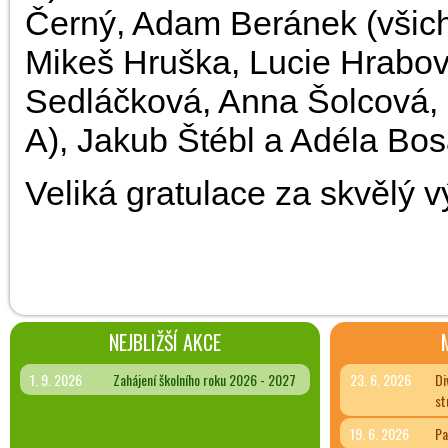
Černý, Adam Beránek (všichn
Mikeš Hruška, Lucie Hrabovs
Sedláčková, Anna Šolcová, Š
A), Jakub Štébl a Adéla Bosá
Veliká gratulace za skvělý v
NEJBLIŽŠÍ AKCE
1. 9. 2026
Zahájení školního roku 2026 - 2027
23. 6. 2026
Di
st
19. 6. 2026
Pa