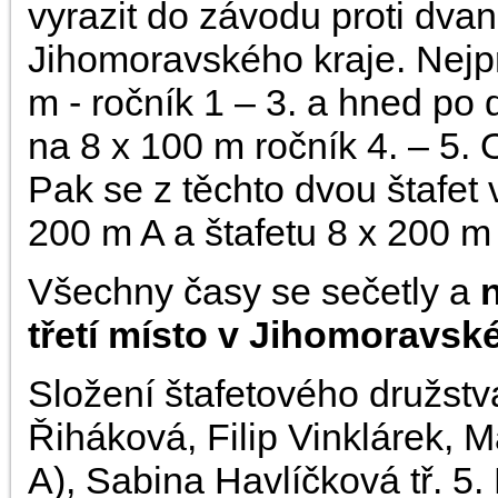
vyrazit do závodu proti dva
Jihomoravského kraje. Nejpr
m - ročník 1 – 3. a hned po 
na 8 x 100 m ročník 4. – 5.
Pak se z těchto dvou štafet 
200 m A a štafetu 8 x 200 m
Všechny časy se sečetly a
třetí místo v Jihomoravské
Složení štafetového družst
Řiháková, Filip Vinklárek, Ma
A), Sabina Havlíčková tř. 5.