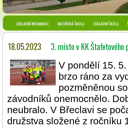
ZÁKLADNÍ INFORMACE
MATEŘSKÁ ŠKOLA
ZÁKLADNÍ ŠKOLA
18.05.2023
3. místo v KK Štafetového 
V pondělí 15. 5.
brzo ráno za vy
pozměněnou sou
závodníků onemocnělo. Dob
neubralo. V Břeclavi se poča
družstva složené z ročníku 1