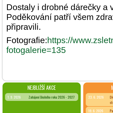
Dostaly i drobné dárečky a 
Poděkování patří všem zdravo
připravili.
Fotografie:
https://www.zslet
fotogalerie=135
NEJBLIŽŠÍ AKCE
1. 9. 2026
Zahájení školního roku 2026 - 2027
23. 6. 2026
Di
st
19. 6. 2026
Pa