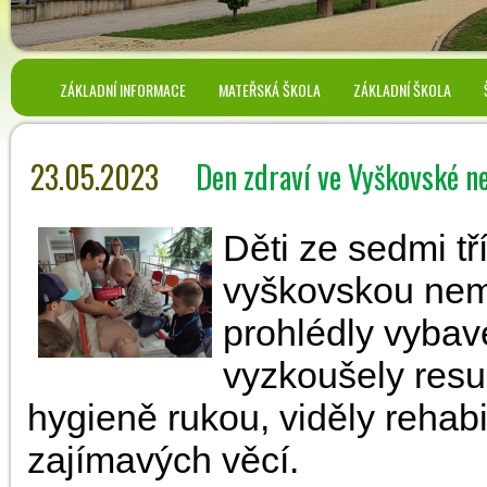
ZÁKLADNÍ INFORMACE
MATEŘSKÁ ŠKOLA
ZÁKLADNÍ ŠKOLA
23.05.2023
Den zdraví ve Vyškovské n
Děti ze sedmi tř
vyškovskou nem
prohlédly vybav
vyzkoušely resu
hygieně rukou, viděly rehabi
zajímavých věcí.