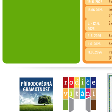
19. 6. 2026
Pa
16.06.2026
In
př
8. - 12. 6.
Šk
2026
2. 6. 2026
Sp
1. 6. 2026
Sp
11.05.2026
Po
(8