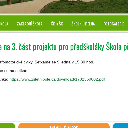
ŠKOLA
ZÁKLADNÍ ŠKOLA
ŠD a ŠK
ŠKOLNÍ JÍDELNA
FOTOGALERIE
 na 3. část projektu pro předškoláky Škola p
afomotorické cviky. Setkáme se 9.ledna v 15.30 hod.
e se na setkání.
ánka:
https://www.zsletnipole.cz/download/1702369602.pdf