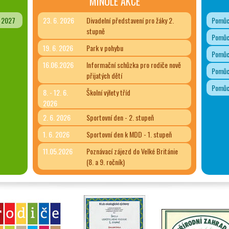
MINULÉ AKCE
- 2027
23. 6. 2026
Divadelní představení pro žáky 2.
Pomůck
stupně
Pomůck
19. 6. 2026
Park v pohybu
Pomůck
16.06.2026
Informační schůzka pro rodiče nově
Pomůck
přijatých dětí
Pomůck
8. - 12. 6.
Školní výlety tříd
2026
2. 6. 2026
Sportovní den - 2. stupeň
1. 6. 2026
Sportovní den k MDD - 1. stupeň
11.05.2026
Poznávací zájezd do Velké Británie
(8. a 9. ročník)