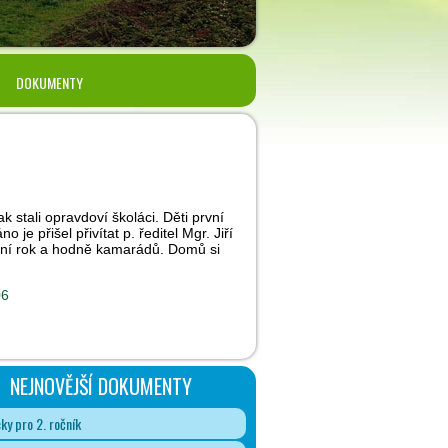
DOKUMENTY
k stali opravdoví školáci. Děti první
 je přišel přivítat p. ředitel Mgr. Jiří
olní rok a hodně kamarádů. Domů si
06
NEJNOVĚJŠÍ DOKUMENTY
y pro 2. ročník