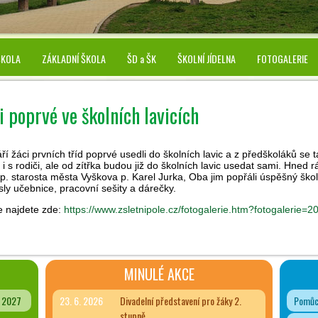
ŠKOLA
ZÁKLADNÍ ŠKOLA
ŠD a ŠK
ŠKOLNÍ JÍDELNA
FOTOGALERIE
 poprvé ve školních lavicích
ří žáci prvních tříd poprvé usedli do školních lavic a z předškoláků se ta
 i s rodiči, ale od zítřka budou již do školních lavic usedat sami. Hned ráno
p. starosta města Vyškova p. Karel Jurka, Oba jim popřáli úspěšný šk
sly učebnice, pracovní sešity a dárečky.
e najdete zde:
https://www.zsletnipole.cz/fotogalerie.htm?fotogalerie=2
MINULÉ AKCE
- 2027
23. 6. 2026
Divadelní představení pro žáky 2.
Pomůck
stupně