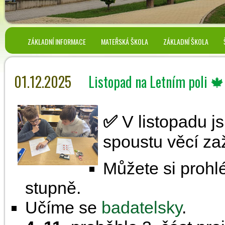
ZÁKLADNÍ INFORMACE
MATEŘSKÁ ŠKOLA
ZÁKLADNÍ ŠKOLA
01.12.2025
Listopad na Letním poli 🍁
✅
V listopadu js
spoustu věcí zaži
Můžete si proh
stupně.
Učíme se
badatelsky
.