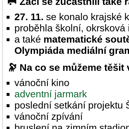
🥅 Žáci se zúčastnili také
27. 11.
se konalo krajské 
proběhla školní, okrsková 
a také
matematické soutě
Olympiáda mediální gra
🔭 Na co se můžeme těšit 
vánoční kino
adventní jarmark
poslední setkání projektu 
vánoční zpívání
bruslení na zimním stadio