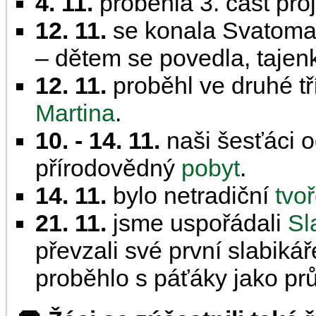
4. 11.
proběhla 3. část pro
12. 11.
se konala Svatoma
– dětem se povedla, tajenk
12. 11.
proběhl ve druhé tř
Martina
.
10. - 14. 11.
naši šesťáci o
přírodovědný
pobyt
.
14. 11.
bylo netradiční
tvo
21. 11.
jsme uspořádali
Sl
převzali své první slabiká
proběhlo s páťáky jako pr