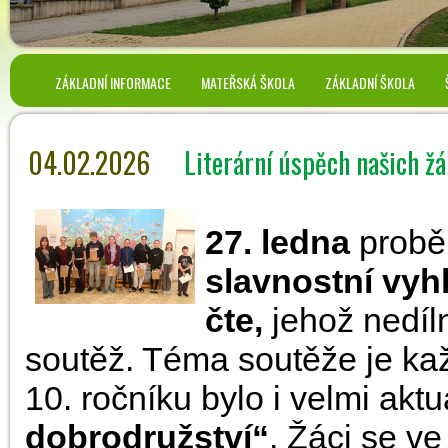
ZÁKLADNÍ INFORMACE
MATEŘSKÁ ŠKOLA
ZÁKLADNÍ ŠKOLA
04.02.2026
Literární úspěch našich ž
27. ledna
probě
slavnostní vyh
čte,
jehož nedíln
soutěž. Téma soutěže je každ
10. ročníku bylo i velmi aktu
dobrodružství“
. Žáci se v