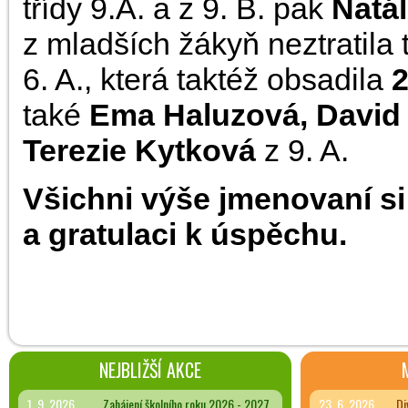
třídy 9.A. a z 9. B. pak
Natál
z mladších žákyň neztratila
6. A., která taktéž obsadila
2
také
Ema Haluzová, Davi
Terezie Kytková
z 9. A.
Všichni výše jmenovaní s
a gratulaci k úspěchu.
NEJBLIŽŠÍ AKCE
1. 9. 2026
Zahájení školního roku 2026 - 2027
23. 6. 2026
Di