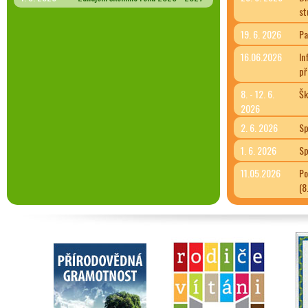
st
19. 6. 2026
Pa
16.06.2026
In
př
8. - 12. 6.
Šk
2026
2. 6. 2026
Sp
1. 6. 2026
Sp
11.05.2026
Po
(8