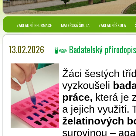
ZÁKLADNÍ INFORMACE
MATEŘSKÁ ŠKOLA
ZÁKLADNÍ ŠKOLA
13.02.2026
🧪🧫 Badatelský přírodopi
Žáci šestých tří
vyzkoušeli
bada
práce,
která je 
a jejich využití.
želatinových 
surovinou – aga