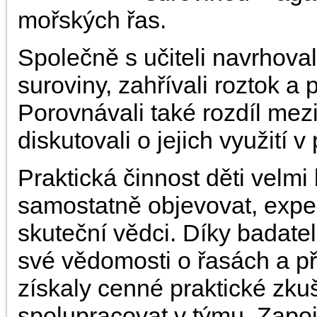
mořských řas.
Společně s učiteli navrhoval
suroviny, zahřívali roztok a 
Porovnávali také rozdíl mez
diskutovali o jejich využití v
Praktická činnost děti velm
samostatně objevovat, expe
skuteční vědci. Díky badate
své vědomosti o řasách a př
získaly cenné praktické zku
spolupracovat v týmu. Zapoje