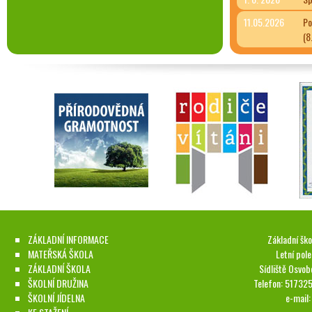
11.05.2026
Po
(8
ZÁKLADNÍ INFORMACE
Základní ško
MATEŘSKÁ ŠKOLA
Letní pol
ZÁKLADNÍ ŠKOLA
Sídliště Osvob
ŠKOLNÍ DRUŽINA
Telefon: 51732
ŠKOLNÍ JÍDELNA
e-mail