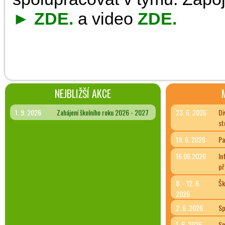
►
ZDE
.
a video
ZDE
.
NEJBLIŽŠÍ AKCE
1. 9. 2026
Zahájení školního roku 2026 - 2027
23. 6. 2026
Di
st
19. 6. 2026
Pa
16.06.2026
In
př
8. - 12. 6.
Šk
2026
2. 6. 2026
Sp
1. 6. 2026
Sp