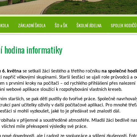
ŠKOLA
ZÁKLADNÍ ŠKOLA
ŠD a ŠK
ŠKOLNÍ JÍDELNA
SPOLEK RODIČŮ
í hodina informatiky
u 6. května
se setkali žáci šestého a třetího ročníku
na společné hodi
i napříč věkovými skupinami. Starší šesťáci se ujali role průvodců 
m s prvními kroky na počítači – od rychlého přihlášení přes nalezení
ní webové aplikace sloužící k rozpohybování vlastních kreseb.
ím starších, se pak děti pustily do tvořivé práce. Společně navrhovaly
trukcí paní učitelky oživily v další počítačové aplikaci. Pro mnohé tře
esťáci si mohli vyzkoušet, jaké to je předávat své znalosti dál.
obíhala v příjemné a soustředěné atmosféře. Mladší žáci bedlivě naslo
i všichni mile překvapeni výsledky své práce.
 nové dovednosti, ale i radost ze spolupráce a sdílení zkušeností. Fot