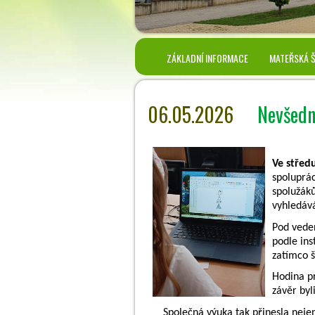
ZÁKLADNÍ INFORMACE
MATEŘSKÁ 
06.05.2026
Nevšedn
Ve střed
spoluprác
spolužáků
vyhledává
Pod veden
podle ins
zatímco š
Hodina pr
závěr byl
Společná výuka tak přinesla nejen