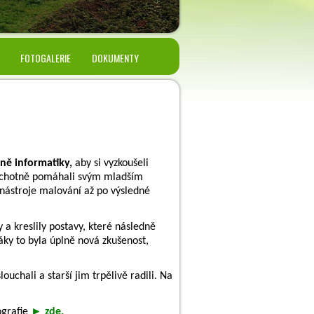
FOTOGALERIE
DOKUMENTY
ně informatiky,
aby si vyzkoušeli
a ochotně pomáhali svým mladším
 nástroje malování až po výsledné
 a kreslily postavy, které následně
ťáky to byla úplně nová zkušenost,
uchali a starší jim trpělivě radili. Na
ografie
►
zde.