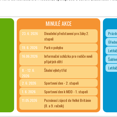
MINULÉ AKCE
23. 6. 2026
Divadelní představení pro žáky 2.
Prázdn
stupně
Úřední
19. 6. 2026
Park v pohybu
Letňá
16.06.2026
Informační schůzka pro rodiče nově
Šablon
přijatých dětí
Letňá
8. - 12. 6.
Školní výlety tříd
2026
2. 6. 2026
Sportovní den - 2. stupeň
1. 6. 2026
Sportovní den k MDD - 1. stupeň
11.05.2026
Poznávací zájezd do Velké Británie
(8. a 9. ročník)