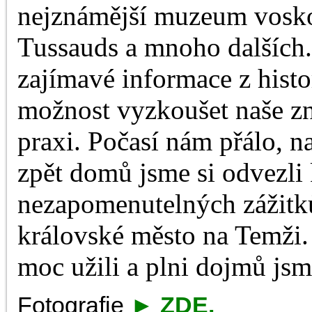
nejznámější muzeum vosko
Tussauds a mnoho dalších.
zajímavé informace z histo
možnost vyzkoušet naše zn
praxi. Počasí nám přálo, n
zpět domů jsme si odvezli
nezapomenutelných zážitk
královské město na Temži.
moc užili a plni dojmů jsm
Fotografie
►
ZDE
.