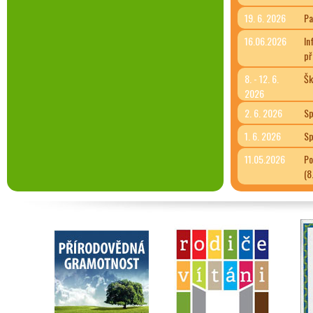
19. 6. 2026
Pa
16.06.2026
In
př
8. - 12. 6.
Šk
2026
2. 6. 2026
Sp
1. 6. 2026
Sp
11.05.2026
Po
(8