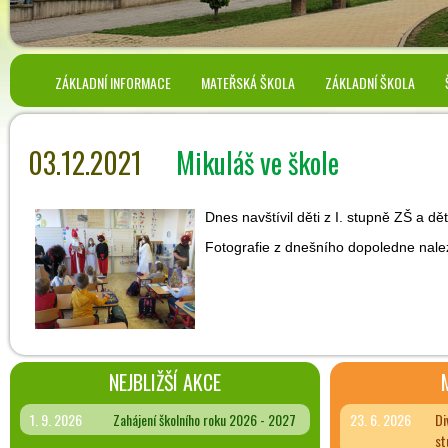
ZÁKLADNÍ INFORMACE
MATEŘSKÁ ŠKOLA
ZÁKLADNÍ ŠKOLA
03.12.2021
Mikuláš ve škole
Dnes navštívil děti z I. stupně ZŠ a dě
Fotografie z dnešního dopoledne nal
NEJBLIŽŠÍ AKCE
1. 9. 2026
Zahájení školního roku 2026 - 2027
23. 6. 2026
Di
st