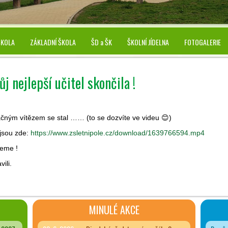
ŠKOLA
ZÁKLADNÍ ŠKOLA
ŠD a ŠK
ŠKOLNÍ JÍDELNA
FOTOGALERIE
j nejlepší učitel skončila !
ným vítězem se stal …… (to se dozvíte ve videu 😊)
jsou zde:
https://www.zsletnipole.cz/download/1639766594.mp4
jeme !
ili.
MINULÉ AKCE