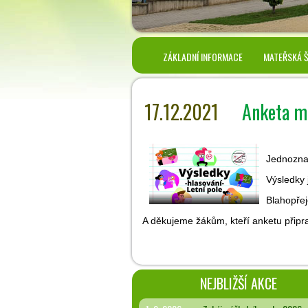
ZÁKLADNÍ INFORMACE
MATEŘSKÁ 
17.12.2021
Anketa mů
Jednoznač
Výsledky 
Blahopře
A děkujeme žákům, kteří anketu připrav
NEJBLIŽŠÍ AKCE