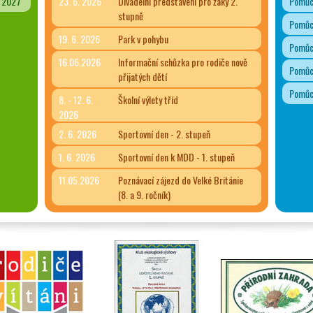
- 2027
23. 6. 2026
Divadelní představení pro žáky 2.
Pomůck
stupně
Pomůck
19. 6. 2026
Park v pohybu
Pomůck
16.06.2026
Informační schůzka pro rodiče nově
Pomůck
přijatých dětí
Pomůck
8. - 12. 6.
Školní výlety tříd
2026
2. 6. 2026
Sportovní den - 2. stupeň
1. 6. 2026
Sportovní den k MDD - 1. stupeň
11.05.2026
Poznávací zájezd do Velké Británie
(8. a 9. ročník)