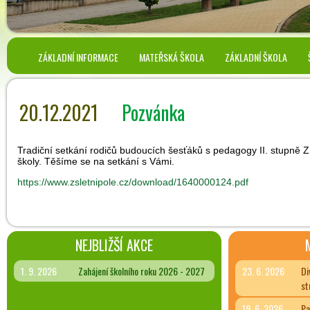
ZÁKLADNÍ INFORMACE
MATEŘSKÁ ŠKOLA
ZÁKLADNÍ ŠKOLA
20.12.2021
Pozvánka
Tradiční setkání rodičů budoucích šesťáků s pedagogy II. stupně 
školy. Těšíme se na setkání s Vámi.
https://www.zsletnipole.cz/download/1640000124.pdf
NEJBLIŽŠÍ AKCE
1. 9. 2026
Zahájení školního roku 2026 - 2027
23. 6. 2026
Di
st
19. 6. 2026
Pa