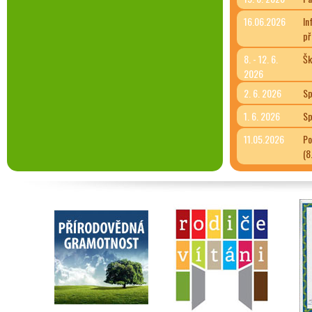
16.06.2026
In
př
8. - 12. 6.
Šk
2026
2. 6. 2026
Sp
1. 6. 2026
Sp
11.05.2026
Po
(8