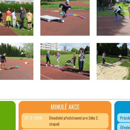
MINULÉ AKCE
23. 6. 2026
Divadelní představení pro žáky 2.
Prázdn
stupně
Úřední