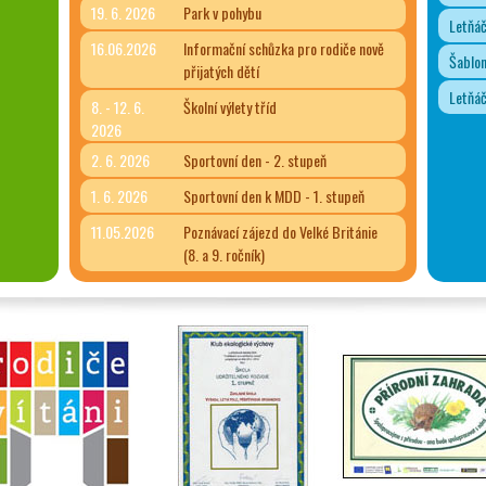
19. 6. 2026
Park v pohybu
Letňá
16.06.2026
Informační schůzka pro rodiče nově
Šablon
přijatých dětí
Letňá
8. - 12. 6.
Školní výlety tříd
2026
2. 6. 2026
Sportovní den - 2. stupeň
1. 6. 2026
Sportovní den k MDD - 1. stupeň
11.05.2026
Poznávací zájezd do Velké Británie
(8. a 9. ročník)