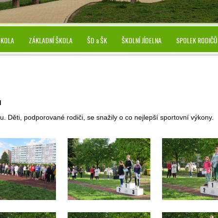
ŠKOLA
ZÁKLADNÍ ŠKOLA
ŠD a ŠK
ŠKOLNÍ JÍDELNA
SPOLEK RODIČŮ
d
 Děti, podporované rodiči, se snažily o co nejlepší sportovní výkony.