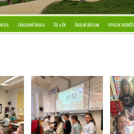
ŠKOLA
ZÁKLADNÍ ŠKOLA
ŠD a ŠK
ŠKOLNÍ JÍDELNA
SPOLEK RODIČŮ