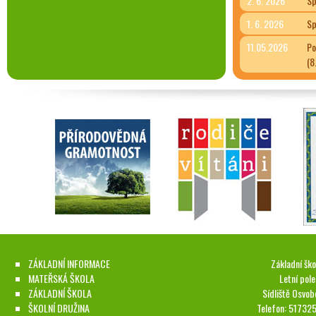
2. 6. 2026
Sp
1. 6. 2026
Sp
11.05.2026
Po
(8
ZÁKLADNÍ INFORMACE
Základní ško
MATEŘSKÁ ŠKOLA
Letní pol
ZÁKLADNÍ ŠKOLA
Sídliště Osvob
ŠKOLNÍ DRUŽINA
Telefon: 51732