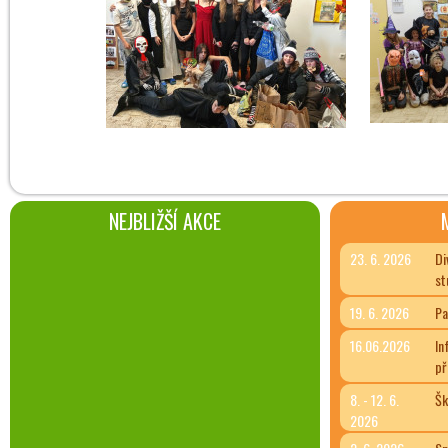
NEJBLIŽŠÍ AKCE
23. 6. 2026
Di
st
19. 6. 2026
Pa
16.06.2026
In
př
8. - 12. 6.
Šk
2026