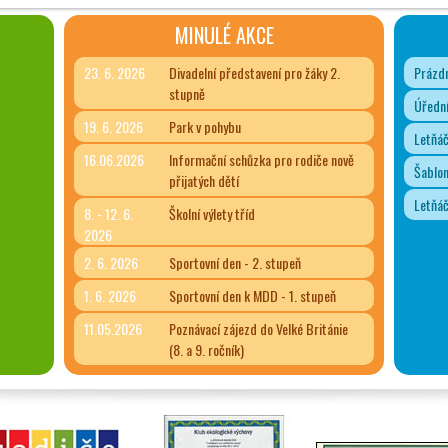
MINULÉ AKCE
23. 6. 2026
Divadelní představení pro žáky 2.
Prázdn
stupně
Úřední
19. 6. 2026
Park v pohybu
Letňá
16.06.2026
Informační schůzka pro rodiče nově
Šablon
přijatých dětí
Letňá
8. - 12. 6.
Školní výlety tříd
2026
2. 6. 2026
Sportovní den - 2. stupeň
1. 6. 2026
Sportovní den k MDD - 1. stupeň
11.05.2026
Poznávací zájezd do Velké Británie
(8. a 9. ročník)