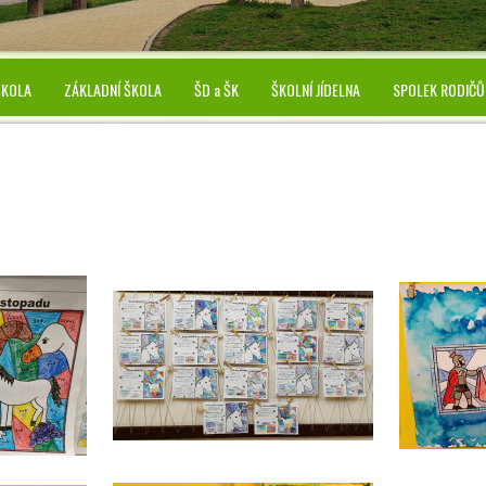
ŠKOLA
ZÁKLADNÍ ŠKOLA
ŠD a ŠK
ŠKOLNÍ JÍDELNA
SPOLEK RODIČŮ