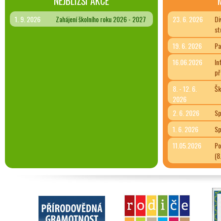
NEJBLIŽŠÍ AKCE
1. 9. 2026
Zahájení školního roku 2026 - 2027
23. 6. 2026
Di
st
19. 6. 2026
Pa
16.06.2026
In
př
8. - 12. 6.
Šk
2026
2. 6. 2026
Sp
1. 6. 2026
Sp
11.05.2026
Po
(8