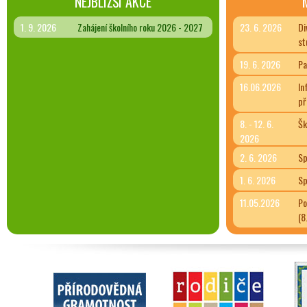
NEJBLIŽŠÍ AKCE
1. 9. 2026
Zahájení školního roku 2026 - 2027
23. 6. 2026
Di
st
19. 6. 2026
Pa
16.06.2026
In
př
8. - 12. 6.
Šk
2026
2. 6. 2026
Sp
1. 6. 2026
Sp
11.05.2026
Po
(8