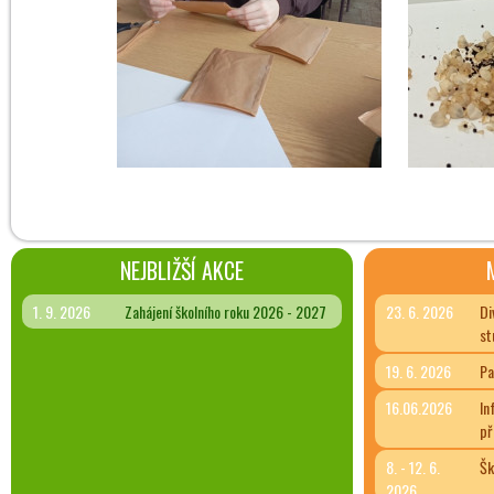
NEJBLIŽŠÍ AKCE
1. 9. 2026
Zahájení školního roku 2026 - 2027
23. 6. 2026
Di
st
19. 6. 2026
Pa
16.06.2026
In
př
8. - 12. 6.
Šk
2026