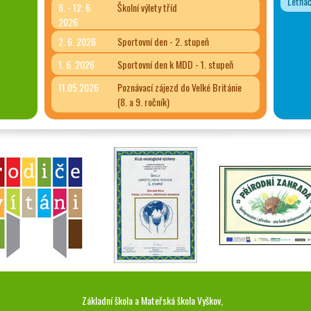
Letňá
8. - 12. 6.
Školní výlety tříd
2026
2. 6. 2026
Sportovní den - 2. stupeň
1. 6. 2026
Sportovní den k MDD - 1. stupeň
11.05.2026
Poznávací zájezd do Velké Británie
(8. a 9. ročník)
Základní škola a Mateřská škola Vyškov,