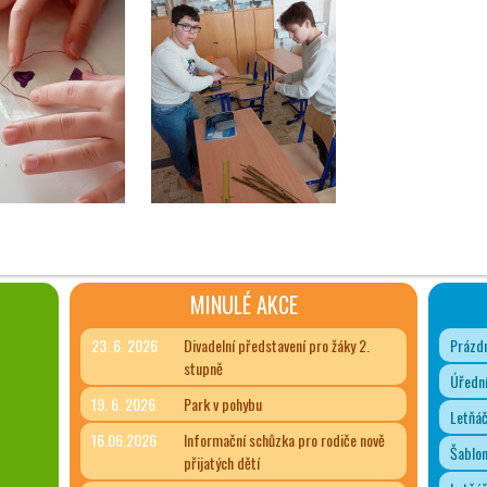
MINULÉ AKCE
23. 6. 2026
Divadelní představení pro žáky 2.
Prázdn
stupně
Úřední
19. 6. 2026
Park v pohybu
Letňá
16.06.2026
Informační schůzka pro rodiče nově
Šablon
přijatých dětí