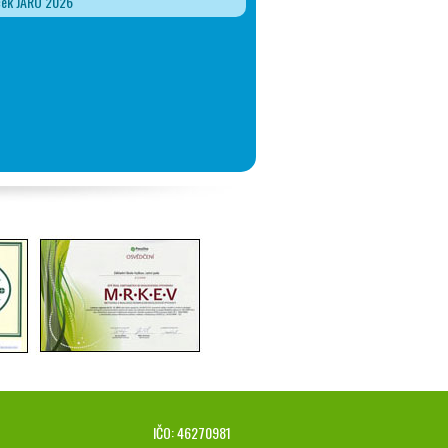
ček JARO 2026
IČO: 46270981