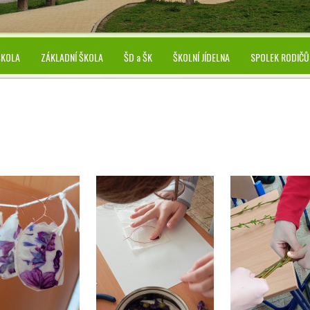
ŠKOLA
ZÁKLADNÍ ŠKOLA
ŠD a ŠK
ŠKOLNÍ JÍDELNA
SPOLEK RODIČŮ