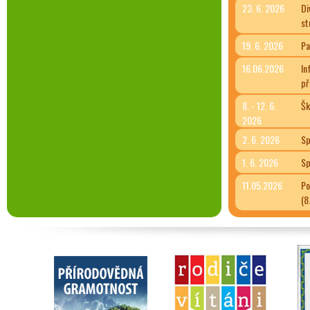
23. 6. 2026
Di
st
19. 6. 2026
Pa
16.06.2026
In
př
8. - 12. 6.
Šk
2026
2. 6. 2026
Sp
1. 6. 2026
Sp
11.05.2026
Po
(8