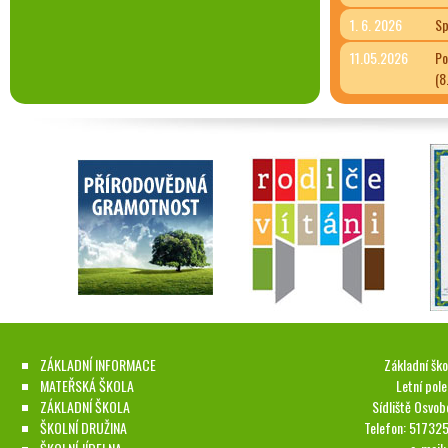
1. 6. 2026
Sp
11.05.2026
Po
(8
ZÁKLADNÍ INFORMACE
Základní ško
MATEŘSKÁ ŠKOLA
Letní pol
ZÁKLADNÍ ŠKOLA
Sídliště Osvob
ŠKOLNÍ DRUŽINA
Telefon: 51732