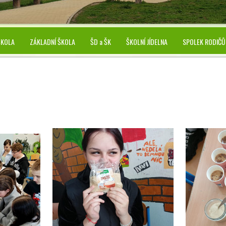
ŠKOLA
ZÁKLADNÍ ŠKOLA
ŠD a ŠK
ŠKOLNÍ JÍDELNA
SPOLEK RODIČŮ