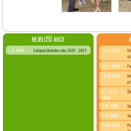
NEJBLIŽŠÍ AKCE
1. 9. 2026
Zahájení školního roku 2026 - 2027
23. 6. 2026
Di
st
19. 6. 2026
Pa
16.06.2026
In
př
8. - 12. 6.
Šk
2026
2. 6. 2026
Sp
1. 6. 2026
Sp
11.05.2026
Po