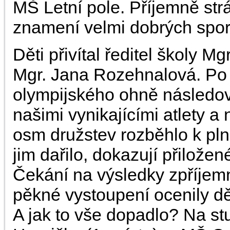
MŠ Letní pole. Příjemně st
znamení velmi dobrých sport
Děti přivítal ředitel školy Mg
Mgr. Jana Rozehnalová. Po 
olympijského ohně následov
našimi vynikajícími atlety a 
osm družstev rozběhlo k plně
jim dařilo, dokazují přiložené
Čekání na výsledky zpříjemn
pěkné vystoupení ocenily dě
A jak to vše dopadlo? Na stu