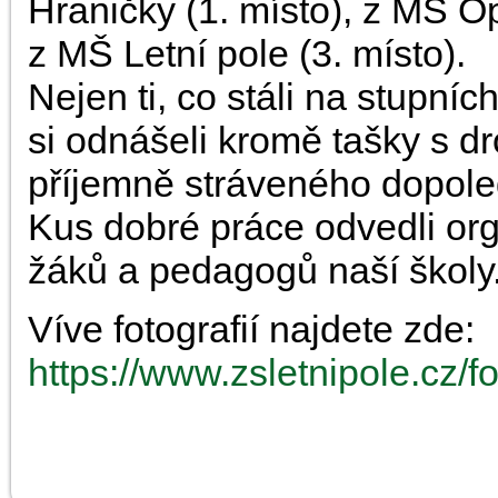
Hraničky (1. místo), z MŠ Op
z MŠ Letní pole (3. místo).
Nejen ti, co stáli na stupníc
si odnášeli kromě tašky s dr
příjemně stráveného dopole
Kus dobré práce odvedli org
žáků a pedagogů naší školy. 
Víve fotografií najdete zde:
https://www.zsletnipole.cz/f