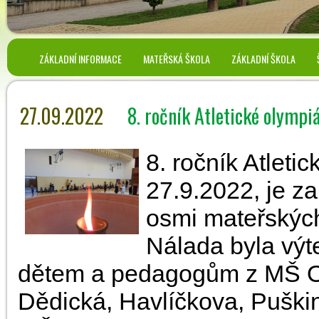
ZÁKLADNÍ INFORMACE
MATEŘSKÁ ŠKOLA
ZÁKLADNÍ ŠKOLA
27.09.2022
8. ročník Atletické olymp
8. ročník Atlet
27.9.2022, je za
osmi mateřských
Nálada byla výt
dětem a pedagogům z MŠ O
Dědická, Havlíčkova, Puškin