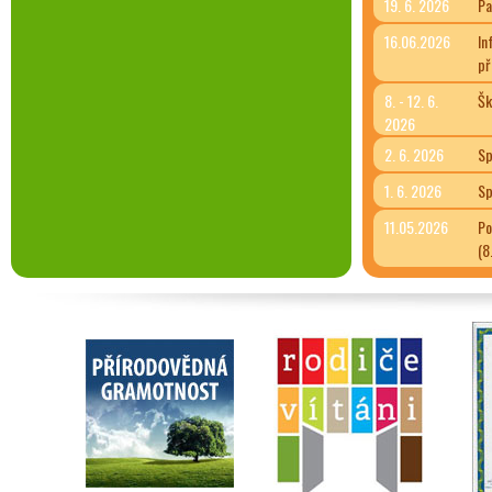
19. 6. 2026
Pa
16.06.2026
In
př
8. - 12. 6.
Šk
2026
2. 6. 2026
Sp
1. 6. 2026
Sp
11.05.2026
Po
(8