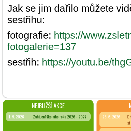
Jak se jim dařilo můžete vid
sestřihu:
fotografie:
https://www.zslet
fotogalerie=137
sestřih:
https://youtu.be/t
NEJBLIŽŠÍ AKCE
1. 9. 2026
Zahájení školního roku 2026 - 2027
23. 6. 2026
Di
st