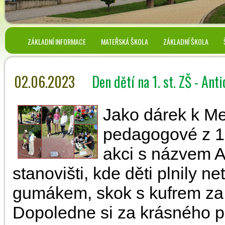
ZÁKLADNÍ INFORMACE
MATEŘSKÁ ŠKOLA
ZÁKLADNÍ ŠKOLA
02.06.2023
Den dětí na 1. st. ZŠ - An
Jako dárek k Me
pedagogové z 1.s
akci s názvem
stanovišti, kde děti plnily n
gumákem, skok s kufrem za r
Dopoledne si za krásného po