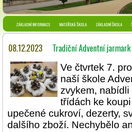
ZÁKLADNÍ INFORMACE
MATEŘSKÁ ŠKOLA
ZÁKLADNÍ ŠKOLA
08.12.2023
Tradiční Adventní jarmark
Ve čtvrtek 7. pr
naší škole Advent
zvykem, nabídli
třídách ke koup
upečené cukroví, dezerty, s
dalšího zboží. Nechybělo a