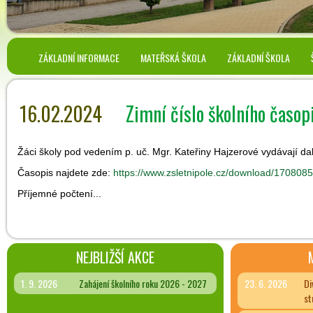
ZÁKLADNÍ INFORMACE
MATEŘSKÁ ŠKOLA
ZÁKLADNÍ ŠKOLA
16.02.2024
Zimní číslo školního časop
Žáci školy pod vedením p. uč. Mgr. Kateřiny Hajzerové vydávají da
Časopis najdete zde:
https://www.zsletnipole.cz/download/170808
Příjemné počtení...
NEJBLIŽŠÍ AKCE
1. 9. 2026
Zahájení školního roku 2026 - 2027
23. 6. 2026
Di
st