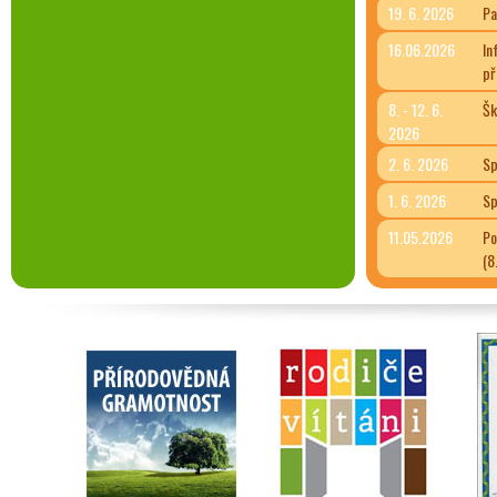
19. 6. 2026
Pa
16.06.2026
In
př
8. - 12. 6.
Šk
2026
2. 6. 2026
Sp
1. 6. 2026
Sp
11.05.2026
Po
(8