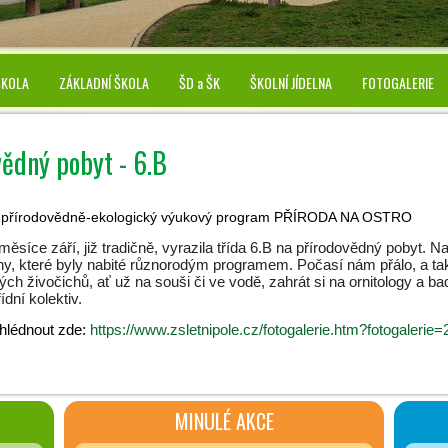
ŠKOLA
ZÁKLADNÍ ŠKOLA
ŠD a ŠK
ŠKOLNÍ JÍDELNA
FOTOGALERIE
ědný pobyt - 6.B
 přírodovědně-ekologický výukový program PŘÍRODA NA OSTRO
síce září, již tradičně, vyrazila třída 6.B na přírodovědný pobyt. N
y, které byly nabité různorodým programem. Počasí nám přálo, a tak
ých živočichů, ať už na souši či ve vodě, zahrát si na ornitology a ba
řídní kolektiv.
ohlédnout zde:
https://www.zsletnipole.cz/fotogalerie.htm?fotogalerie=
MINULÉ AKCE