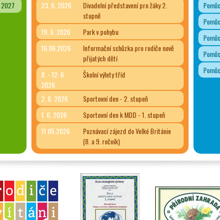
- 2027
23. 6. 2026
Divadelní představení pro žáky 2.
Pomůck
stupně
Pomůck
19. 6. 2026
Park v pohybu
Pomůck
16.06.2026
Informační schůzka pro rodiče nově
Pomůck
přijatých dětí
Pomůck
8. - 12. 6.
Školní výlety tříd
2026
2. 6. 2026
Sportovní den - 2. stupeň
1. 6. 2026
Sportovní den k MDD - 1. stupeň
11.05.2026
Poznávací zájezd do Velké Británie
(8. a 9. ročník)