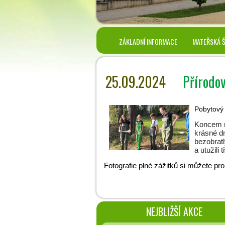
ZÁKLADNÍ INFORMACE
MATEŘSKÁ 
25.09.2024
Přírodov
Pobytový
Koncem mě
krásné dn
bezobratl
a utužili t
Fotografie plné zážitků si můžete pr
NEJBLIŽŠÍ AKCE