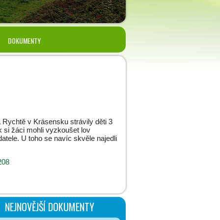
DOKUMENTY
a Rychtě v Krásensku strávily děti 3
 si žáci mohli vyzkoušet lov
datele. U toho se navíc skvěle najedli
208
NEJNOVĚJŠÍ DOKUMENTY