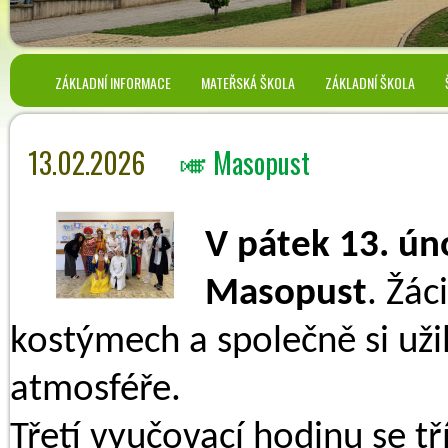
ZÁKLADNÍ INFORMACE
MATEŘSKÁ ŠKOLA
ZÁKLADNÍ ŠKOLA
13.02.2026
🎺 Masopust
V pátek 13. ún
Masopust
. Žác
kostýmech a společně si už
atmosféře.
Třetí vyučovací hodinu se t