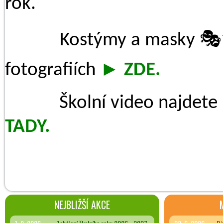
rok.
...........
Kostýmy a masky

fotografiích
►
ZDE
.
..........
Školní video najdete
TADY.
NEJBLIŽŠÍ AKCE