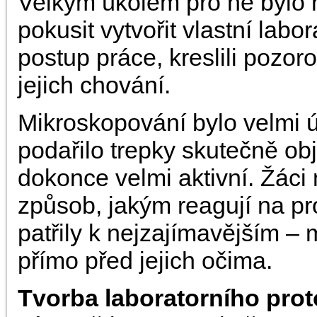
Velkým úkolem pro ně bylo n
pokusit vytvořit vlastní lab
postup práce, kreslili pozo
jejich chování.
Mikroskopování bylo velmi 
podařilo trepky skutečně obj
dokonce velmi aktivní. Žáci 
způsob, jakým reagují na pr
patřily k nejzajímavějším – m
přímo před jejich očima.
Tvorba laboratorního pro