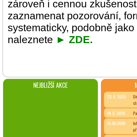
zároveň i cennou zkušeností
zaznamenat pozorování, for
systematicky, podobně jako s
naleznete
►
ZDE.
NEJBLIŽŠÍ AKCE
23. 6. 2026
Di
st
19. 6. 2026
Pa
16.06.2026
In
př