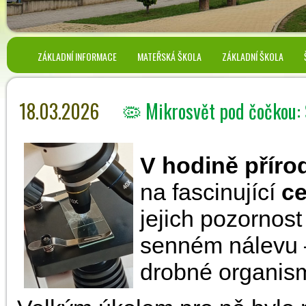
ZÁKLADNÍ INFORMACE
MATEŘSKÁ ŠKOLA
ZÁKLADNÍ ŠKOLA
18.03.2026
🦠 Mikrosvět pod čočkou: 
V hodině příro
na fascinující
ce
jejich pozornos
senném nálevu – 
drobné organis