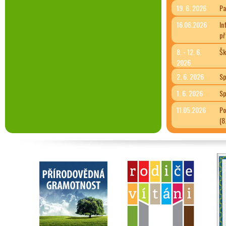
19. 6. 2026
Pa
16.06.2026
In
př
8. - 12. 6.
Šk
2026
2. 6. 2026
Sp
1. 6. 2026
Sp
11.05.2026
Po
(8