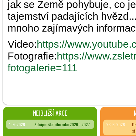
jak se Země pohybuje, co je t
tajemství padajících hvězd..
mnoho zajímavých informací
Video:
https://www.youtube
Fotografie:
https://www.zslet
fotogalerie=111
NEJBLIŽŠÍ AKCE
1. 9. 2026
Zahájení školního roku 2026 - 2027
23. 6. 2026
Di
st