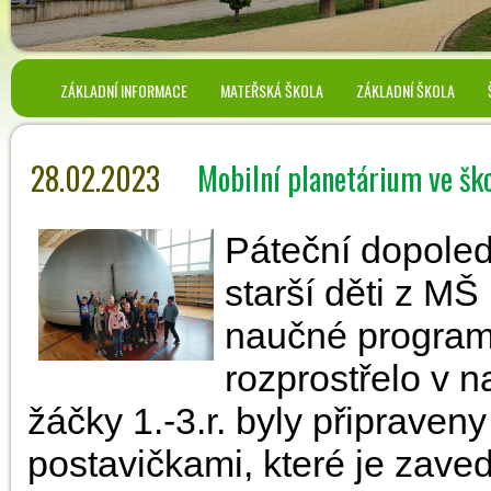
ZÁKLADNÍ INFORMACE
MATEŘSKÁ ŠKOLA
ZÁKLADNÍ ŠKOLA
28.02.2023
Mobilní planetárium ve šk
Páteční dopoledn
starší děti z M
naučné programy
rozprostřelo v n
žáčky 1.-3.r. byly připrave
postavičkami, které je zave