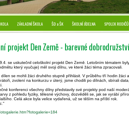
ŠKOLA
ZÁKLADNÍ ŠKOLA
ŠD a ŠK
ŠKOLNÍ JÍDELNA
SPOLEK RODIČŮ
lní projekt Den Země - barevné dobrodružstv
9.4. se uskutečnil celoškolní projekt Den Země. Letošním tématem byly
edmětu který vyučuje) měl svoji dílnu, ve které žáci téma zpracovali.
 dílen se mohli žáci druhého stupně přihlásit. V průběhu tří hodin žáci 
átoři, zvolení na konkurzu v úterý, jsme chodili po dílnách, sbírali data,
i.
čné konferenci všechny dílny představily své projekty pod naší moderá
arvy z pohledu fyziky, tělesné výchovy, dozvěděli se, jak se vyrábí pří
lšího. Celá akce byla velice vydařená, už se těším na příští rok.
c."
/fotogalerie.htm?fotogalerie=184