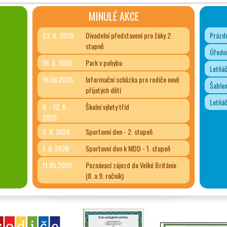
MINULÉ AKCE
23. 6. 2026
Divadelní představení pro žáky 2.
Prázdn
stupně
Úřední
19. 6. 2026
Park v pohybu
Letňá
16.06.2026
Informační schůzka pro rodiče nově
Šablon
přijatých dětí
Letňá
8. - 12. 6.
Školní výlety tříd
2026
2. 6. 2026
Sportovní den - 2. stupeň
1. 6. 2026
Sportovní den k MDD - 1. stupeň
11.05.2026
Poznávací zájezd do Velké Británie
(8. a 9. ročník)