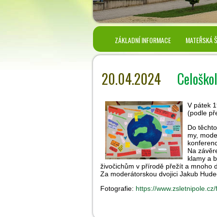
ZÁKLADNÍ INFORMACE
MATEŘSKÁ 
20.04.2024
Celoško
V pátek 1
(podle př
Do těchto
my, moder
konferenc
Na závěre
klamy a b
živočichům v přírodě přežít a mnoho da
Za moderátorskou dvojici Jakub Hude
Fotografie:
https://www.zsletnipole.cz