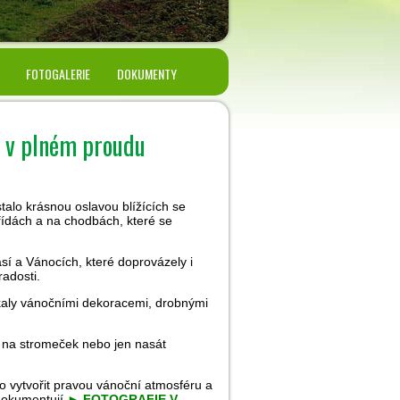
FOTOGALERIE
DOKUMENTY
c v plném proudu
stalo krásnou oslavou blížících se
třídách a na chodbách, které se
sí a Vánocích, které doprovázely i
adosti.
tékaly vánočními dekoracemi, drobnými
u na stromeček nebo jen nasát
o vytvořit pravou vánoční atmosféru a
 dokumentují
►
FOTOGRAFIE V