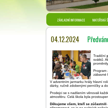
ZÁKLADNÍ INFORMACE
MATEŘSKÁ 
04.12.2024
Předváno
Tradiční
svátků. A
proměnily
Program z
zábavné h
V adventním jarmarku hrály hlavní rol
dárky, ručně zdobenými perníčky a d
Prodejci se s nadšením věnovali každé
atmosféru. Celá škola byla prostoupen
Děkujeme všem, kteří se zúčastnil
připomenout, co je na svátcích nejkr