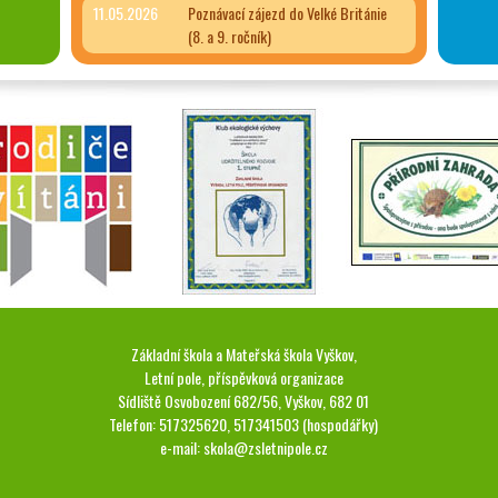
11.05.2026
Poznávací zájezd do Velké Británie
(8. a 9. ročník)
Základní škola a Mateřská škola Vyškov,
Letní pole, příspěvková organizace
Sídliště Osvobození 682/56, Vyškov, 682 01
Telefon: 517325620, 517341503 (hospodářky)
e-mail:
skola@zsletnipole.cz