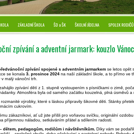
ŠKOLA
ZÁKLADNÍ ŠKOLA
ŠD a ŠK
ŠKOLNÍ JÍDELNA
SPOLEK RODIČŮ
ční zpívání a adventní jarmark: kouzlo Váno
předvánoční zpívání spojené s adventním jarmarkem
se letos opět 
kce se konala
3. prosince 2024
na naší základní škole, a to přímo ve 
 v malý vánoční trh.
ahájilo zpívání dětí z 1. stupně vystoupením s písničkami o zimě, poča
ádanky. Atmosféra byla od samého začátku kouzelná, plná úsměvů a r
i rozmanité výrobky, které s láskou připravily šikovné děti. Stánky pře
omácím cukrovím.
mu zákazníkovi, ať už jste přišli pro voňavou svíčku, originální ozdob
a příjemnou náladou, setkáváním přátel a sdílením radosti.
i – dětem, pedagogům, rodičům i návštěvníkům.
Díky vám se podařil
ásnější – společné chvíle, doba očekávání a nastolení pohody. Pohodu