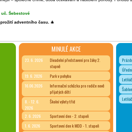
 uč. Šebestové
prožití adventního času.
🎄
MINULÉ AKCE
23. 6. 2026
Divadelní představení pro žáky 2.
Prázdn
stupně
Úřední
19. 6. 2026
Park v pohybu
Letňá
16.06.2026
Informační schůzka pro rodiče nově
Šablon
přijatých dětí
Letňá
8. - 12. 6.
Školní výlety tříd
2026
2. 6. 2026
Sportovní den - 2. stupeň
1. 6. 2026
Sportovní den k MDD - 1. stupeň