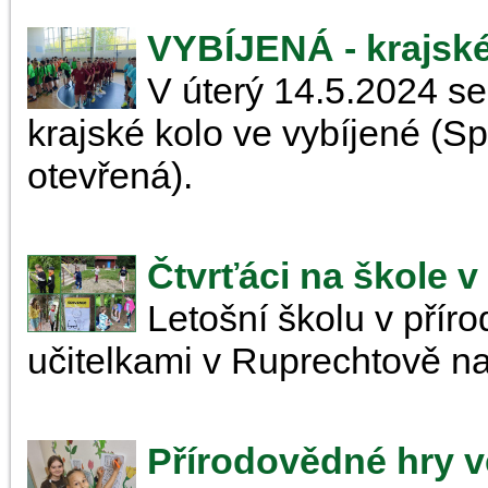
VYBÍJENÁ - krajské
V úterý 14.5.2024 s
krajské kolo ve vybíjené (Spo
otevřená).
Čtvrťáci na škole v
Letošní školu v přírod
učitelkami v Ruprechtově na
Přírodovědné hry 