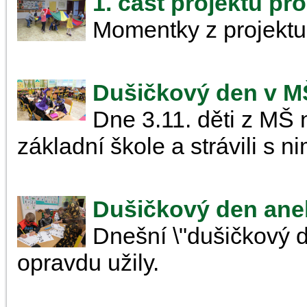
1. část projektu pr
Momentky z projektu
Dušičkový den v M
Dne 3.11. děti z MŠ 
základní škole a strávili s n
Dušičkový den ane
Dnešní \"dušičkový de
opravdu užily.