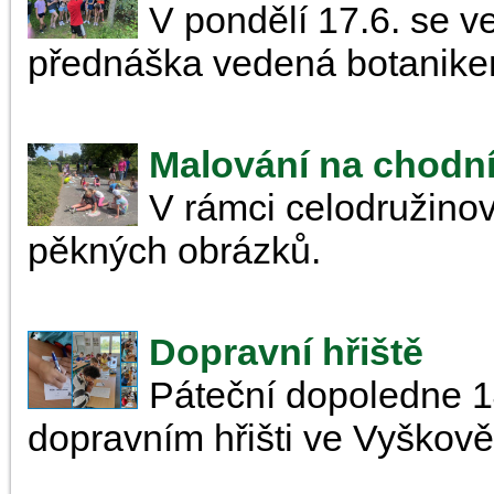
V pondělí 17.6. se v
přednáška vedená botanik
Malování na chodn
V rámci celodružino
pěkných obrázků.
Dopravní hřiště
Páteční dopoledne 14
dopravním hřišti ve Vyškově