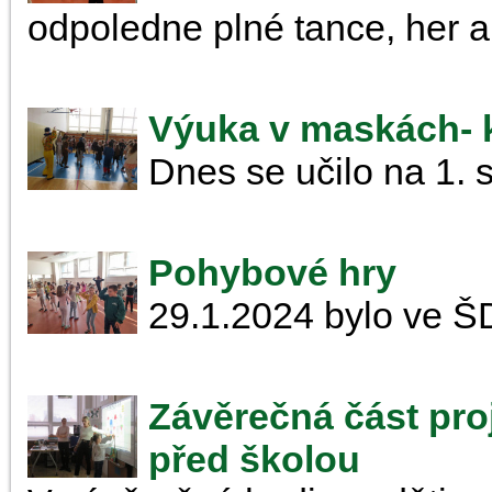
odpoledne plné tance, her a 
Výuka v maskách- k
Dnes se učilo na 1. s
Pohybové hry
29.1.2024 bylo ve Š
Závěrečná část pro
před školou