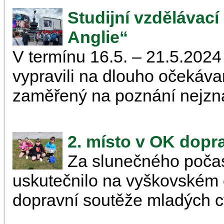
Studijní vzdělávací
Anglie“
V termínu 16.5. – 21.5.2024 s
vypravili na dlouho očekáva
zaměřený na poznání nejzn
2. místo v OK dopr
Za slunečného počas
uskutečnilo na vyškovském d
dopravní soutěže mladých cy