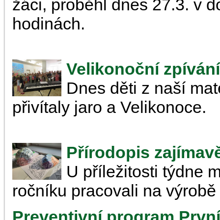
žáci, proběhl dnes 27.3. v 
hodinách.
Velikonoční zpívání
Dnes děti z naší mat
přivítaly jaro a Velikonoce.
Přírodopis zajímav
U příležitosti týdne 
ročníku pracovali na výrob
Preventivní program Prvn