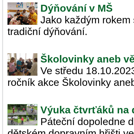
Dýňování v MŠ
Jako každým rokem s
tradiční dýňování.
Školovinky aneb vě
Ve středu 18.10.2023 
ročník akce Školovinky ane
Výuka čtvrťáků na 
Páteční dopoledne dn
dětském dopravním hřišti v