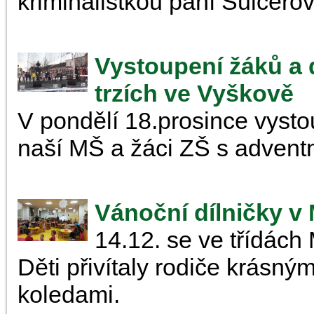
kriminalistkou paní Šulcero
Vystoupení žáků a 
trzích ve Vyškově
V pondělí 18.prosince vysto
naší MŠ a žáci ZŠ s adven
Vánoční dílničky v
14.12. se ve třídách
Děti přivítaly rodiče krásný
koledami.