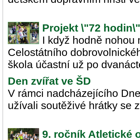
Projekt \"72 hodin\
I když hodně nohou m
Celostátního dobrovolnické
škola účastní už po dvanáct
Den zvířat ve ŠD
V rámci nadcházejícího Dne 
užívali soutěživé hrátky se z
9. ročník Atletické