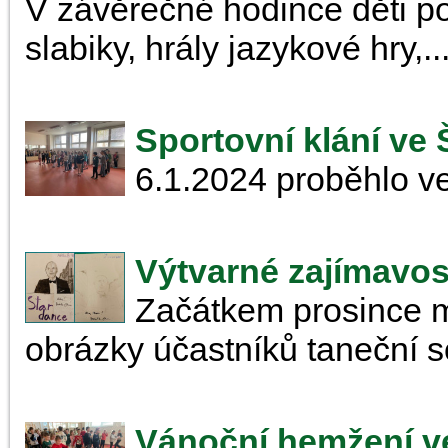
V závěrečné hodince děti p
slabiky, hrály jazykové hry,..
Sportovní klání ve
6.1.2024 proběhlo ve
Výtvarné zajímavost
Začátkem prosince m
obrázky účastníků taneční 
Vánoční hemžení v