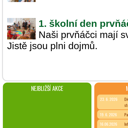
1. školní den prvň
Naši prvňáčci mají s
Jistě jsou plni dojmů.
NEJBLIŽŠÍ AKCE
23. 6. 2026
Di
st
19. 6. 2026
Pa
16.06.2026
In