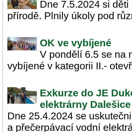
Dne 7.5.2024 si děti 
přírodě. Plnily úkoly pod rů
OK ve vybíjené
V pondělí 6.5 se na 
vybíjené v kategorii II.- otev
Exkurze do JE Duk
elektrárny Dalešice
Dne 25.4.2024 se uskutečn
a přečerpávací vodní elektr